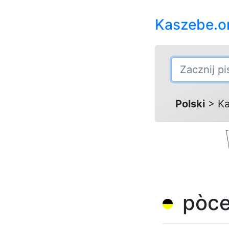
Kaszebe.o
Polski
> Ka
pòce