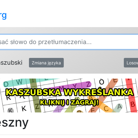
rg
szubski
Losow
Zmiana języka
szny