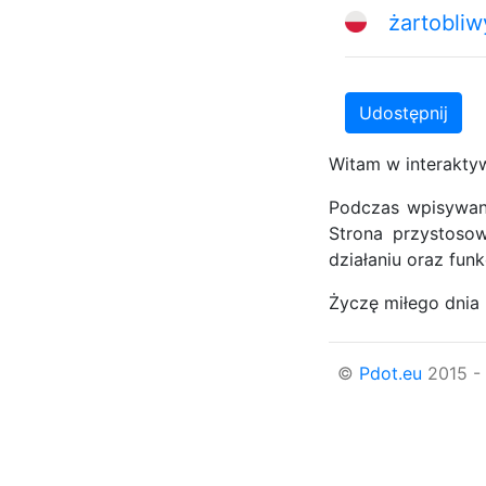
żartobliw
Udostępnij
Witam w interakty
Podczas wpisywania
Strona przystoso
działaniu oraz funk
Życzę miłego dnia 
©
Pdot.eu
2015 -